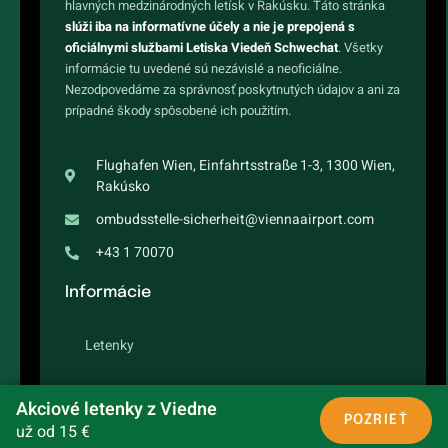
hlavných medzinárodných letísk v Rakúsku. Táto stránka
slúži iba na informatívne účely a nie je prepojená s
oficiálnymi službami Letiska Viedeň Schwechat
. Všetky
informácie tu uvedené sú nezávislé a neoficiálne.
Nezodpovedáme za správnosť poskytnutých údajov a ani za
prípadné škody spôsobené ich použitím.
Flughafen Wien, Einfahrtsstraße 1-3, 1300 Wien,
Rakúsko
ombudsstelle-sicherheit@viennaairport.com
+43 1 70070
Informácie
Letenky
Letový poriadok
Akciové letenky z Viedne
POZRIEŤ
už od 15 €
Destinácie