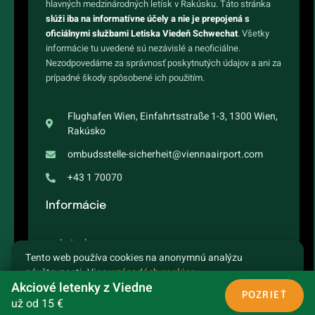
hlavných medzinárodných letísk v Rakúsku. Táto stránka
slúži iba na informatívne účely a nie je prepojená s
oficiálnymi službami Letiska Viedeň Schwechat
. Všetky
informácie tu uvedené sú nezávislé a neoficiálne.
Nezodpovedáme za správnosť poskytnutých údajov a ani za
prípadné škody spôsobené ich použitím.
Flughafen Wien, Einfahrtsstraße 1-3, 1300 Wien,
Rakúsko
ombudsstelle-sicherheit@viennaairport.com
+43 1 70070
Informácie
Letenky
Tento web používa cookies na anonymnú analýzu
návštevnosti. Viac v
zásadách cookies
.
Letový poriadok
Akciové letenky z Viedne
ROZUMIEM
ODMIETNUŤ
POZRIEŤ
už od 15 €
Destinácie