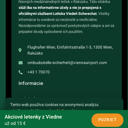
hlavných medzinárodných letísk v Rakúsku. Táto stránka
slúži iba na informatívne účely a nie je prepojená s
oficiálnymi službami Letiska Viedeň Schwechat
. Všetky
informácie tu uvedené sú nezávislé a neoficiálne.
Nezodpovedáme za správnosť poskytnutých údajov a ani za
prípadné škody spôsobené ich použitím.
Flughafen Wien, Einfahrtsstraße 1-3, 1300 Wien,
Rakúsko
ombudsstelle-sicherheit@viennaairport.com
+43 1 70070
Informácie
Letenky
Tento web používa cookies na anonymnú analýzu
návštevnosti. Viac v
zásadách cookies
.
Letový poriadok
Akciové letenky z Viedne
ROZUMIEM
ODMIETNUŤ
POZRIEŤ
už od 15 €
Destinácie