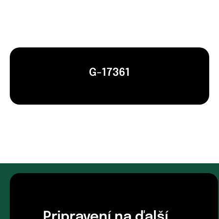
G-17361
Pripravení na ďalší