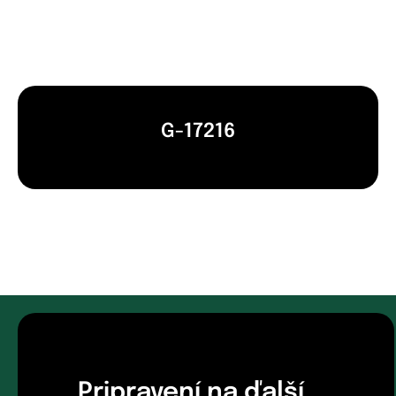
G-17216
Pripravení na ďalší