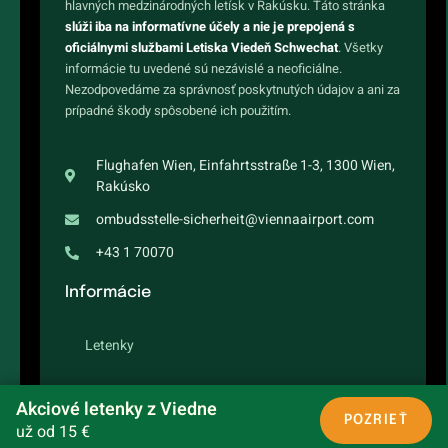
hlavných medzinárodných letísk v Rakúsku. Táto stránka
slúži iba na informatívne účely a nie je prepojená s
oficiálnymi službami Letiska Viedeň Schwechat
. Všetky
informácie tu uvedené sú nezávislé a neoficiálne.
Nezodpovedáme za správnosť poskytnutých údajov a ani za
prípadné škody spôsobené ich použitím.
Flughafen Wien, Einfahrtsstraße 1-3, 1300 Wien,
Rakúsko
ombudsstelle-sicherheit@viennaairport.com
+43 1 70070
Informácie
Letenky
Letový poriadok
Akciové letenky z Viedne
POZRIEŤ
už od 15 €
Destinácie