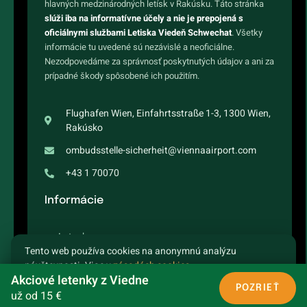
hlavných medzinárodných letísk v Rakúsku. Táto stránka
slúži iba na informatívne účely a nie je prepojená s
oficiálnymi službami Letiska Viedeň Schwechat
. Všetky
informácie tu uvedené sú nezávislé a neoficiálne.
Nezodpovedáme za správnosť poskytnutých údajov a ani za
prípadné škody spôsobené ich použitím.
Flughafen Wien, Einfahrtsstraße 1-3, 1300 Wien,
Rakúsko
ombudsstelle-sicherheit@viennaairport.com
+43 1 70070
Informácie
Letenky
Tento web používa cookies na anonymnú analýzu
návštevnosti. Viac v
zásadách cookies
.
Letový poriadok
Akciové letenky z Viedne
ROZUMIEM
ODMIETNUŤ
POZRIEŤ
už od 15 €
Destinácie