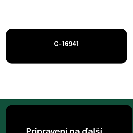
G-16941
Pripravení na ďalší