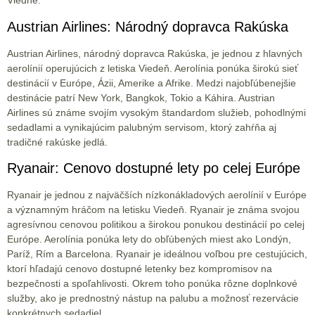
Viedne.
Austrian Airlines: Národný dopravca Rakúska
Austrian Airlines, národný dopravca Rakúska, je jednou z hlavných
aerolínií operujúcich z letiska Viedeň. Aerolínia ponúka širokú sieť
destinácií v Európe, Ázii, Amerike a Afrike. Medzi najobľúbenejšie
destinácie patrí New York, Bangkok, Tokio a Káhira. Austrian
Airlines sú známe svojím vysokým štandardom služieb, pohodlnými
sedadlami a vynikajúcim palubným servisom, ktorý zahŕňa aj
tradičné rakúske jedlá.
Ryanair: Cenovo dostupné lety po celej Európe
Ryanair je jednou z najväčších nízkonákladových aerolínií v Európe
a významným hráčom na letisku Viedeň. Ryanair je známa svojou
agresívnou cenovou politikou a širokou ponukou destinácií po celej
Európe. Aerolínia ponúka lety do obľúbených miest ako Londýn,
Paríž, Rím a Barcelona. Ryanair je ideálnou voľbou pre cestujúcich,
ktorí hľadajú cenovo dostupné letenky bez kompromisov na
bezpečnosti a spoľahlivosti. Okrem toho ponúka rôzne doplnkové
služby, ako je prednostný nástup na palubu a možnosť rezervácie
konkrétnych sedadiel.