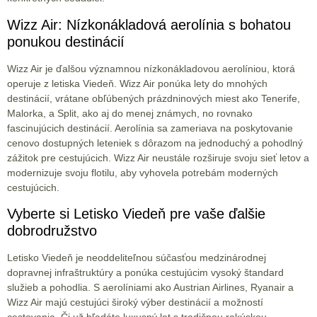
Wizz Air: Nízkonákladová aerolínia s bohatou
ponukou destinácií
Wizz Air je ďalšou významnou nízkonákladovou aerolíniou, ktorá
operuje z letiska Viedeň. Wizz Air ponúka lety do mnohých
destinácií, vrátane obľúbených prázdninových miest ako Tenerife,
Malorka, a Split, ako aj do menej známych, no rovnako
fascinujúcich destinácií. Aerolínia sa zameriava na poskytovanie
cenovo dostupných leteniek s dôrazom na jednoduchý a pohodlný
zážitok pre cestujúcich. Wizz Air neustále rozširuje svoju sieť letov a
modernizuje svoju flotilu, aby vyhovela potrebám moderných
cestujúcich.
Vyberte si Letisko Viedeň pre vaše ďalšie
dobrodružstvo
Letisko Viedeň je neoddeliteľnou súčasťou medzinárodnej
dopravnej infraštruktúry a ponúka cestujúcim vysoký štandard
služieb a pohodlia. S aerolíniami ako Austrian Airlines, Ryanair a
Wizz Air majú cestujúci široký výber destinácií a možností
cestovania. Či už hľadáte luxusný let s tradičnou rakúskou